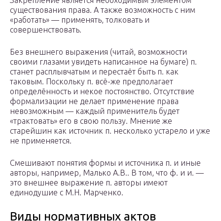
Закрепление является необходимым элементом
существования права. А также возможность с ним
«работать» — применять, толковать и
совершенствовать.
Без внешнего выражения (читай, возможности
своими глазами увидеть написанное на бумаге) п.
станет расплывчатым и перестаёт быть п. как
таковым. Поскольку п. всё-же предполагает
определённость и некое постоянство. Отсутствие
формализации не делает применение права
невозможным — каждый применитель будет
«трактовать» его в свою пользу. Мнение же
старейшин как источник п. несколько устарело и уже
не применяется.
Смешивают понятия формы и источника п. и иные
авторы, например, Малько А.В.. В том, что ф. и и. —
это внешнее выражение п. авторы имеют
единодушие с М.Н. Марченко.
Виды нормативных актов