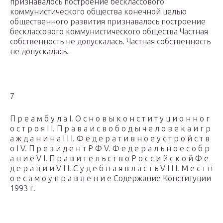
признавалось построение бесклассового
коммунистического общества конечной целью
общественного развития признавалось построение
бесклассового коммунистического общества Частная
собственность не допускалась. Частная собственность
не допускалась.
7
П р е а м б у л а I. О с н о в ы к о н с т и т у ц и о н н о г
о с т р о я I I. П р а в а и с в о б о д ы ч е л о в е к а и г р
а ж д а н и н а I I I. Ф е д е р а т и в н о е у с т р о й с т в
о I V. П р е з и д е н т Р Ф V. Ф е д е р а л ь н о е с о б р
а н и е V I. П р а в и т е л ь с т в о Р о с с и й с к о й Ф е
д е р а ц и и V I I. С у д е б н а я в л а с т ь V I I I. М е с т н
о е с а м о у п р а в л е н и е Содержание Конституции
1993 г.