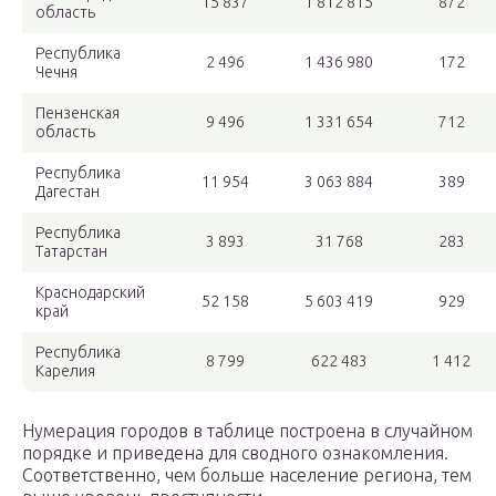
15 837
1 812 815
872
область
Республика
2 496
1 436 980
172
Чечня
Пензенская
9 496
1 331 654
712
область
Республика
11 954
3 063 884
389
Дагестан
Республика
3 893
31 768
283
Татарстан
Краснодарский
52 158
5 603 419
929
край
Республика
8 799
622 483
1 412
Карелия
Нумерация городов в таблице построена в случайном
порядке и приведена для сводного ознакомления.
Соответственно, чем больше население региона, тем