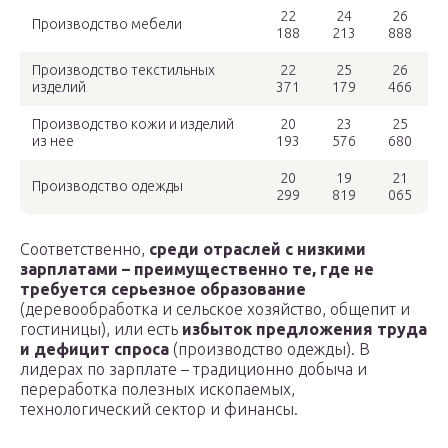
22
24
26
Производство мебели
188
213
888
Производство текстильных
22
25
26
изделий
371
179
466
Производство кожи и изделий
20
23
25
из нее
193
576
680
20
19
21
Производство одежды
299
819
065
Соответственно,
среди отраслей с низкими
зарплатами – преимущественно те, где не
требуется серьезное образование
(деревообработка и сельское хозяйство, общепит и
гостиницы), или есть
избыток предложения труда
и дефицит спроса
(производство одежды). В
лидерах по зарплате – традиционно добыча и
переработка полезных ископаемых,
технологический сектор и финансы.