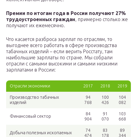
Премии по итогам года в России получают 27%
трудоустроенных граждан
, примерно столько же
получают их ежемесячно.
Что касается разброса зарплат по отраслям, то
выгоднее всего работать в сфере производства
табачных изделий – если верить Росстату, там
наибольшие зарплаты по стране. Мы собрали
отрасли с самыми высокими и самыми низкими
зарплатами в России:
Отрасли экономики
2017
2018
2019
Производство табачных
94
100
104
изделий
768
426
082
84
91
103
Финансовый сектор
904
070
668
74
83
89
Добыча полезных ископаемых
474
178
344