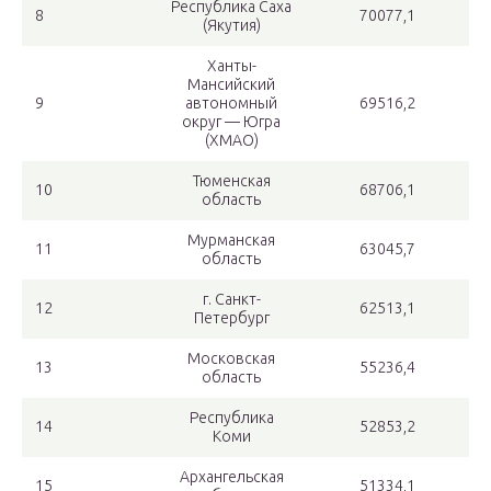
Республика Саха
8
70077,1
(Якутия)
Ханты-
Мансийский
9
автономный
69516,2
округ — Югра
(ХМАО)
Тюменская
10
68706,1
область
Мурманская
11
63045,7
область
г. Санкт-
12
62513,1
Петербург
Московская
13
55236,4
область
Республика
14
52853,2
Коми
Архангельская
15
51334,1