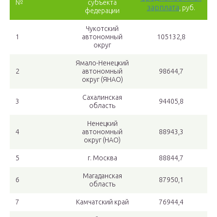
№
субъекта
зарплата
, руб.
федерации
Чукотский
1
автономный
105132,8
округ
Ямало-Ненецкий
2
автономный
98644,7
округ (ЯНАО)
Сахалинская
3
94405,8
область
Ненецкий
4
автономный
88943,3
округ (НАО)
5
г. Москва
88844,7
Магаданская
6
87950,1
область
7
Камчатский край
76944,4