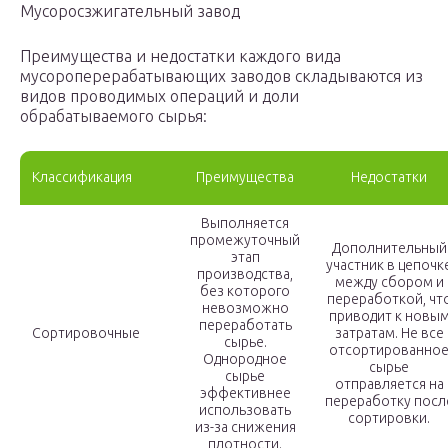
Мусоросзжигательный завод
Преимущества и недостатки каждого вида
мусороперерабатывающих заводов складываются из
видов проводимых операций и доли
обрабатываемого сырья:
Классификация
Преимущества
Недостатки
Выполняется
промежуточный
Дополнительный
этап
участник в цепочк
производства,
между сбором и
без которого
переработкой, чт
невозможно
приводит к новы
переработать
Сортировочные
затратам. Не все
сырье.
отсортированно
Однородное
сырье
сырье
отправляется на
эффективнее
переработку посл
использовать
сортировки.
из-за снижения
плотности.