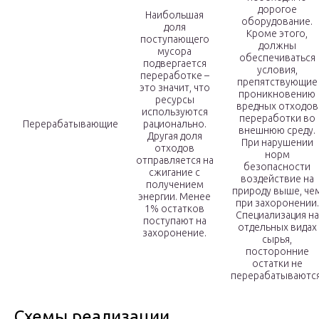
дорогое
Наибольшая
оборудование.
доля
Кроме этого,
поступающего
должны
мусора
обеспечиваться
подвергается
условия,
переработке –
препятствующие
это значит, что
проникновению
ресурсы
вредных отходов
используются
переработки во
Перерабатывающие
рационально.
внешнюю среду.
Другая доля
При нарушении
отходов
норм
отправляется на
безопасности
сжигание с
воздействие на
получением
природу выше, че
энергии. Менее
при захоронении.
1% остатков
Специализация на
поступают на
отдельных видах
захоронение.
сырья,
посторонние
остатки не
перерабатываются
Схемы реализации