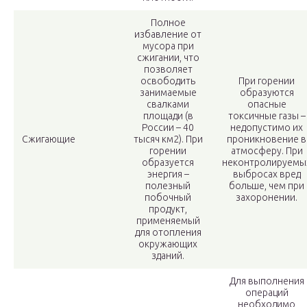
Полное
избавление от
мусора при
сжигании, что
позволяет
освободить
При горении
занимаемые
образуются
свалками
опасные
площади (в
токсичные газы –
России – 40
недопустимо их
Сжигающие
тысяч км2). При
проникновение в
горении
атмосферу. При
образуется
неконтролируемы
энергия –
выбросах вред
полезный
больше, чем при
побочный
захоронении.
продукт,
применяемый
для отопления
окружающих
зданий.
Для выполнения
операций
необходимо