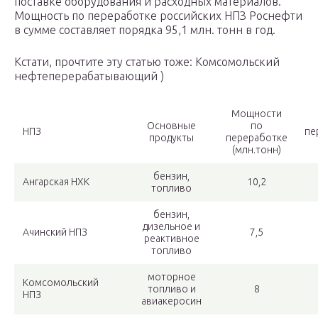
поставке оборудования и расходных материалов.
Мощность по переработке российских НПЗ Роснефти
в сумме составляет порядка 95,1 млн. тонн в год.
Кстати, прочтите эту статью тоже: Комсомольский
нефтеперерабатывающий )
Мощности
Основные
по
НПЗ
пе
продукты
переработке
(млн.тонн)
бензин,
Ангарская НХК
10,2
топливо
бензин,
дизельное и
Ачинский НПЗ
7,5
реактивное
топливо
моторное
Комсомольский
топливо и
8
НПЗ
авиакеросин