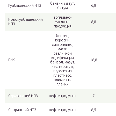
бензин, мазут,
Куйбышевский НПЗ
6,8
битум
топливно-
Новокуйбышевский
масляная
8,8
НПЗ
продукция
бензин,
керосин,
дизтопливо,
масла
различной
модификации,
РНК
18,8
бензол, мазут,
нефтебитум,
изделия из
пластмасс,
полимерные
пленки
Саратовский НПЗ
нефтепродукты
7
Сызранский НПЗ
нефтепродукты
8,5