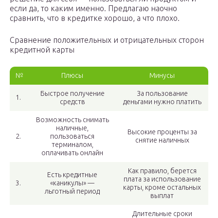
если да, то каким именно. Предлагаю наочно
сравнить, что в кредитке хорошо, а что плохо.
Сравнение положительных и отрицательных сторон
кредитной карты
№
Плюсы
Минусы
Быстрое получение
За пользование
1.
средств
деньгами нужно платить
Возможность снимать
наличные,
Высокие проценты за
2.
пользоваться
снятие наличных
терминалом,
оплачивать онлайн
Как правило, берется
Есть кредитные
плата за использование
3.
«каникулы» —
карты, кроме остальных
льготный период
выплат
Длительные сроки