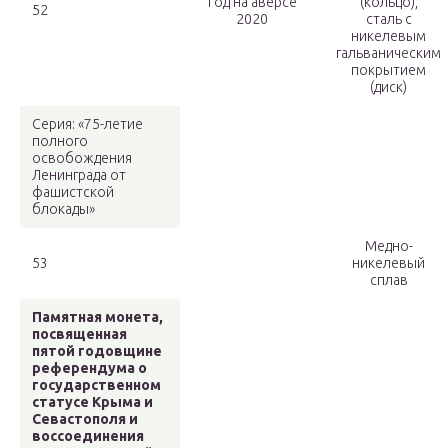
Год на аверсе
(кольцо),
52
2020
сталь с
никелевым
гальваническим
покрытием
(диск)
Серия: «75-летие
полного
освобождения
Ленинграда от
фашистской
блокады»
Медно-
53
никелевый
сплав
Памятная монета,
посвященная
пятой годовщине
референдума о
государственном
статусе Крыма и
Севастополя и
воссоединения