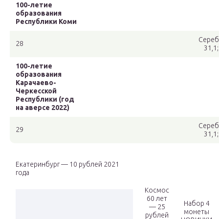
100-летие
образования
Республики Коми
Сереб
28
31,1
100-летие
образования
Карачаево-
Черкесской
Республики (год
на аверсе 2022)
Сереб
29
31,1
Екатеринбург — 10 рублей 2021
года
Космос
60 лет
Набор 4
— 25
монеты
рублей