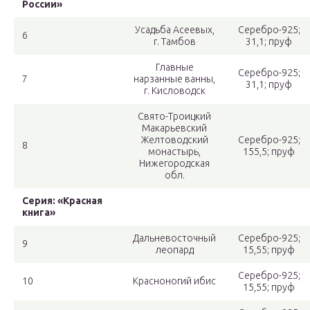
России»
Усадьба Асеевых,
Серебро-925;
6
г. Тамбов
31,1; пруф
Главные
Серебро-925;
7
нарзанные ванны,
31,1; пруф
г. Кисловодск
Свято-Троицкий
Макарьевский
Желтоводский
Серебро-925;
8
монастырь,
155,5; пруф
Нижегородская
обл.
Серия: «Красная
книга»
Дальневосточный
Серебро-925;
9
леопард
15,55; пруф
Серебро-925;
10
Красноногий ибис
15,55; пруф