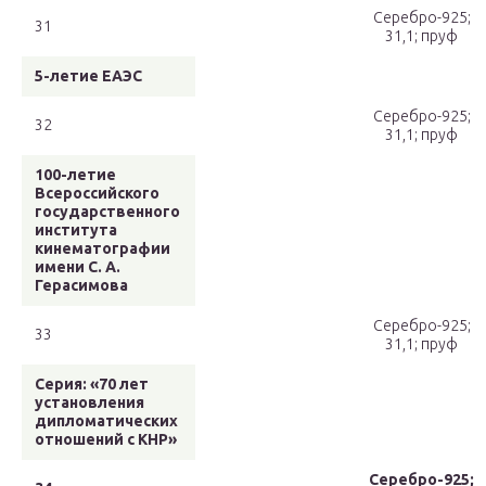
Серебро-925;
31
31,1; пруф
5-летие ЕАЭС
Серебро-925;
32
31,1; пруф
100-летие
Всероссийского
государственного
института
кинематографии
имени С. А.
Герасимова
Серебро-925;
33
31,1; пруф
Серия: «70 лет
установления
дипломатических
отношений с КНР»
Серебро-925;