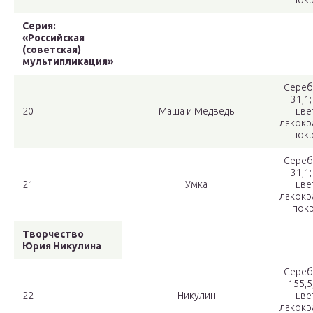
пок
Серия:
«Российская
(советская)
мультипликация»
Сереб
31,1;
20
Маша и Медведь
цве
лакокр
пок
Сереб
31,1;
21
Умка
цве
лакокр
пок
Творчество
Юрия Никулина
Сереб
155,5
22
Никулин
цве
лакокр