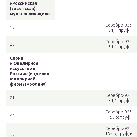
«Российская
(советская)
мультипликация»
Серебро-925;
19
31,1; пруф
Серебро-925;
20
31,1; пруф
Серия:
«Ювелирное
искусство в
России» (изделия
ювелирной
фирмы «Болин»)
Серебро-925;
21
31,1; пруф
Серебро-925;
22
155,5; пруф
Серебро-925;
155,5; пруф, в
23