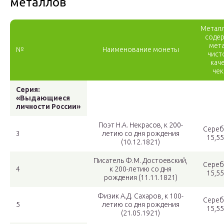
металлов
Металл
соде
мета
№
Наименование монеты
чисто
кач
чек
Серия:
«Выдающиеся
личности России»
Поэт Н.А. Некрасов, к 200-
Сереб
3
летию со дня рождения
15,55
(10.12.1821)
Писатель Ф.М. Достоевский,
Сереб
4
к 200-летию со дня
15,55
рождения (11.11.1821)
Физик А.Д. Сахаров, к 100-
Сереб
5
летию со дня рождения
15,55
(21.05.1921)