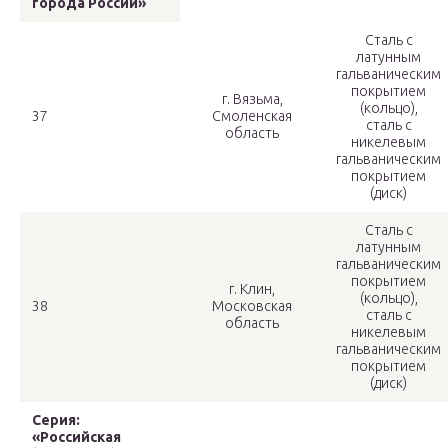
города России»
Сталь с
латунным
гальваническим
покрытием
г. Вязьма,
(кольцо),
37
Смоленская
сталь с
область
никелевым
гальваническим
покрытием
(диск)
Сталь с
латунным
гальваническим
покрытием
г. Клин,
(кольцо),
38
Московская
сталь с
область
никелевым
гальваническим
покрытием
(диск)
Серия:
«Российская