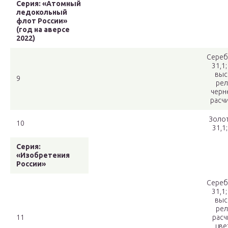
Серия: «Атомный
ледокольный
флот России»
(год на аверсе
2022)
Сереб
31,1;
выс
9
рел
черн
расч
Золот
10
31,1
Серия:
«Изобретения
России»
Сереб
31,1;
выс
рел
11
расч
цве