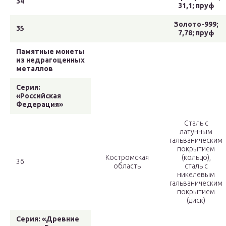
34
31,1; пруф
Золото-999;
35
7,78; пруф
Памятные монеты
из недрагоценных
металлов
Серия:
«Российская
Федерация»
Сталь с
латунным
гальваническим
покрытием
Костромская
(кольцо),
36
область
сталь с
никелевым
гальваническим
покрытием
(диск)
Серия: «Древние