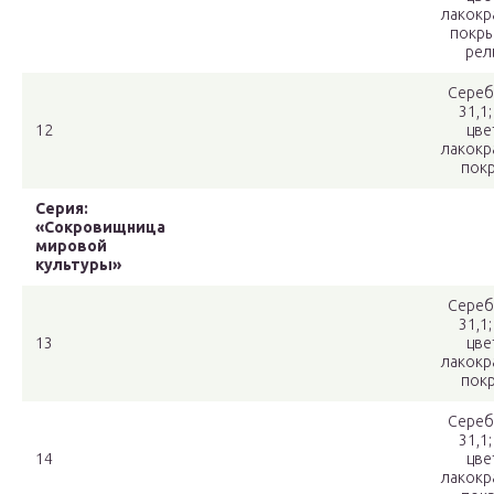
лакокр
покры
рел
Сереб
31,1;
12
цве
лакокр
пок
Серия:
«Сокровищница
мировой
культуры»
Сереб
31,1;
13
цве
лакокр
пок
Сереб
31,1;
14
цве
лакокр