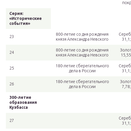
пок
Серия:
«Исторические
события»
800-летие со дня рождения
Сереб
23
князя Александра Невского
31,1
800-летие со дня рождения
Золот
24
князя Александра Невского
15,55
180-летие сберегательного
Сереб
25
дела в России
31,1
180-летие сберегательного
Золот
26
дела в России
7,78
300-летие
образования
Кузбасса
Сереб
27
31,1