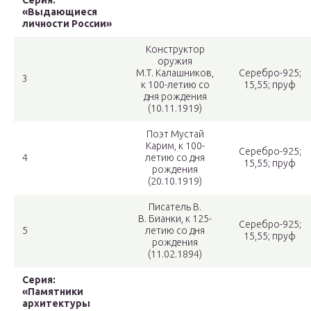
Серия:
«Выдающиеся
личности России»
Конструктор
оружия
М.Т. Калашников,
Серебро-925;
3
к 100-летию со
15,55; пруф
дня рождения
(10.11.1919)
Поэт Мустай
Карим, к 100-
Серебро-925;
4
летию со дня
15,55; пруф
рождения
(20.10.1919)
Писатель В.
В. Бианки, к 125-
Серебро-925;
5
летию со дня
15,55; пруф
рождения
(11.02.1894)
Серия:
«Памятники
архитектуры