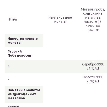
Металл, проба,
содержание
Наименование
металла в
№ п/п
монеты
чистоте (г),
качество
чеканки
Инвестиционные
монеты
Георгий
Победоносец
Серебро-999;
1
31,1; АЦ
Золото-999;
2
7,78; АЦ
Памятные монеты
из драгоценных
металлов