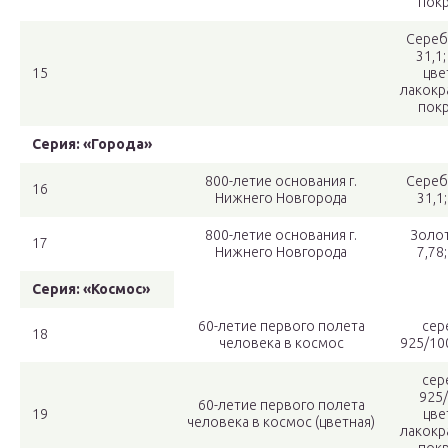
пок
Сереб
31,1;
15
цве
лакокр
пок
Серия: «Города»
800-летие основания г.
Сереб
16
Нижнего Новгорода
31,1
800-летие основания г.
Золот
17
Нижнего Новгорода
7,78
Серия: «Космос»
60-летие первого полета
сер
18
человека в космос
925/10
сер
925/
60-летие первого полета
19
цве
человека в космос (цветная)
лакокр