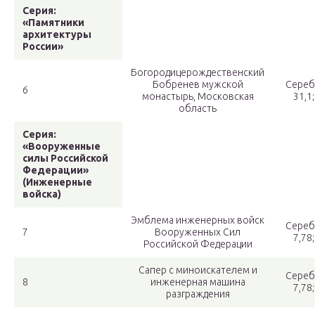
Серия:
«Памятники
архитектуры
России»
Богородицерождественский
Бобренев мужской
Сереб
6
монастырь, Московская
31,1
область
Серия:
«Вооруженные
силы Российской
Федерации»
(Инженерные
войска)
Эмблема инженерных войск
Сереб
7
Вооруженных Сил
7,78
Российской Федерации
Сапер с миноискателем и
Сереб
8
инженерная машина
7,78
разграждения