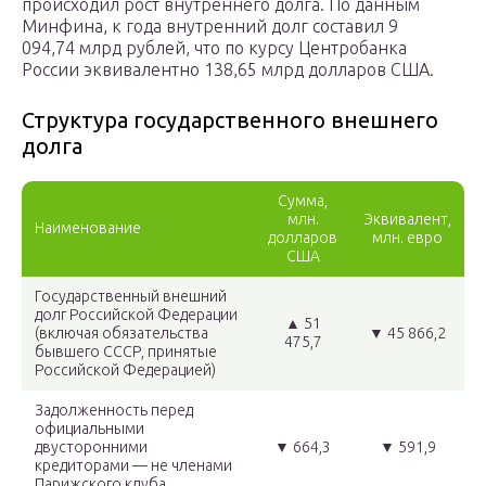
происходил рост внутреннего долга. По данным
Минфина, к года внутренний долг составил 9
094,74 млрд рублей, что по курсу Центробанка
России эквивалентно 138,65 млрд долларов США.
Структура государственного внешнего
долга
Сумма,
млн.
Эквивалент,
Наименование
долларов
млн. евро
США
Государственный внешний
долг Российской Федерации
▲ 51
(включая обязательства
▼ 45 866,2
475,7
бывшего СССР, принятые
Российской Федерацией)
Задолженность перед
официальными
двусторонними
▼ 664,3
▼ 591,9
кредиторами — не членами
Парижского клуба