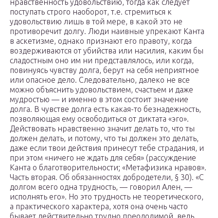
нравственность удовольствию, тогда как следует
поступать строго наоборот, т.е. стремиться к
удовольствию лишь в той мере, в какой это не
противоречит долгу. Люди наивные упрекают Канта
в аскетизме, однако признают его правоту, когда
воздерживаются от убийства или насилия, каким бы
сладостным оно им ни представлялось, или когда,
повинуясь чувству долга, берут на себя неприятное
или опасное дело. Следовательно, далеко не все
можно объяснить удовольствием, счастьем и даже
мудростью — и именно в этом состоит значение
долга. В чувстве долга есть какая-то безнадежность,
позволяющая ему освободиться от диктата «эго».
Действовать нравственно значит делать то, что ты
должен делать, и потому, что ты должен это делать,
даже если твои действия принесут тебе страдания, и
при этом «ничего не ждать для себя» (рассуждение
Канта о благотворительности; «Метафизика нравов».
Часть вторая. Об обязанностях добродетели, § 30). «С
долгом всего одна трудность, — говорил Ален, —
исполнять его». Но это трудность не теоретического,
а практического характера, хотя она очень часто
бывает действительно трудно преодолимой, ведь