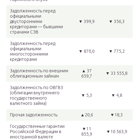
Задолженность перед
официальными
двусторонними
▼ 399,9
▼ 356,3
кредиторами — бывшими
странами СЭВ
Задолженность перед
официальными
▼ 870,0
▼ 775,2
многосторонними
кредиторами
Задолженность по внешним
▲ 37
▼ 33 555,8
облигационным займам
659,7
Задолженность по ОВГВЗ
(облигации внутреннего
▼ 5,3
▼ 4,8
государственного
валютного займа)
Прочая задолженность
▲20,6
▼18,3
Государственные гарантии
▼11
Российской Федерации в
▼10 563,9
855,9
иностранной валюте