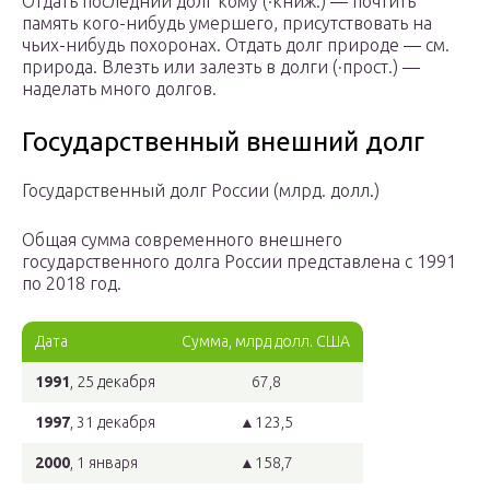
Отдать последний долг кому (·книж.) — почтить
память кого-нибудь умершего, присутствовать на
чьих-нибудь похоронах. Отдать долг природе — см.
природа. Влезть или залезть в долги (·прост.) —
наделать много долгов.
Государственный внешний долг
Государственный долг России (млрд. долл.)
Общая сумма современного внешнего
государственного долга России представлена c 1991
по 2018 год.
Дата
Сумма, млрд долл. США
1991
, 25 декабря
67,8
1997
, 31 декабря
▲123,5
2000
, 1 января
▲158,7