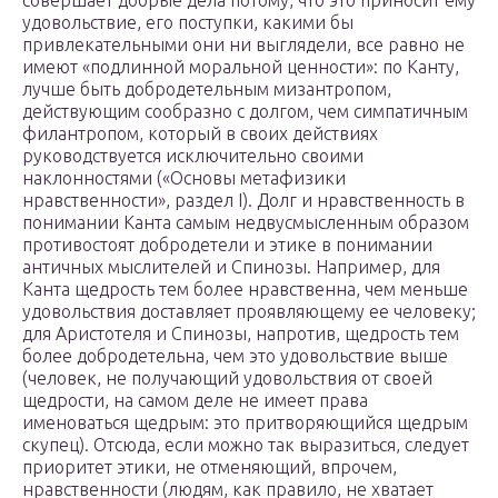
совершает добрые дела потому, что это приносит ему
удовольствие, его поступки, какими бы
привлекательными они ни выглядели, все равно не
имеют «подлинной моральной ценности»: по Канту,
лучше быть добродетельным мизантропом,
действующим сообразно с долгом, чем симпатичным
филантропом, который в своих действиях
руководствуется исключительно своими
наклонностями («Основы метафизики
нравственности», раздел I). Долг и нравственность в
понимании Канта самым недвусмысленным образом
противостоят добродетели и этике в понимании
античных мыслителей и Спинозы. Например, для
Канта щедрость тем более нравственна, чем меньше
удовольствия доставляет проявляющему ее человеку;
для Аристотеля и Спинозы, напротив, щедрость тем
более добродетельна, чем это удовольствие выше
(человек, не получающий удовольствия от своей
щедрости, на самом деле не имеет права
именоваться щедрым: это притворяющийся щедрым
скупец). Отсюда, если можно так выразиться, следует
приоритет этики, не отменяющий, впрочем,
нравственности (людям, как правило, не хватает