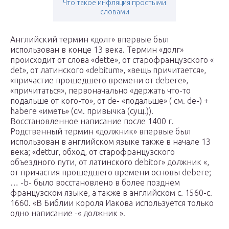
Что такое инфляция простыми
словами
Английский термин «долг» впервые был
использован в конце 13 века. Термин «долг»
происходит от слова «dette», от старофранцузского «
det», от латинского «debitum», «вещь причитается»,
«причастие прошедшего времени от debere»,
«причитаться», первоначально «держать что-то
подальше от кого-то», от de- «подальше» ( см. de-) +
habere «иметь» (см. привычка (сущ.)).
Восстановленное написание после 1400 г.
Родственный термин «должник» впервые был
использован в английском языке также в начале 13
века; «dettur, обход, от старофранцузского
объездного пути, от латинского debitor» должник «,
от причастия прошедшего времени основы debere;
… -b- было восстановлено в более позднем
французском языке, а также в английском c. 1560-с.
1660. «В Библии короля Иакова используется только
одно написание -« должник ».