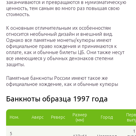
заканчиваются и превращаются в нумизматическую
ценность, тем самым во много раз повышая свою
стоимость.
К основным отличительным их особенностям
относится необычный дизайн и внешний вид.
Однако все памятные монеты/купюры имеют
официальное право хождения и принимаются к
оплате, как и обычные билеты ЦБ. Они также несут
все имеющиеся у обычных дензнаков степени
защиты.
Памятные банкноты России имеют такое же
официальное хождение, как и обычные купюры
Банкноты образца 1997 года
Размер
Пер
Ном.
Аверс
Реверс
Город
(мм)
вып
1
5