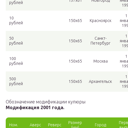
137х61
Новгород
янв
рублей
19
1
10
150х65
Красноярск
янв
рублей
19
1
50
Санкт-
150х65
янв
рублей
Петербург
19
1
100
150х65
Москва
янв
рублей
19
1
500
150х65
Архангельск
янв
рублей
19
Обозначение модификации купюры
Модификация 2001 года.
Размер
Пер
Ном.
Аверс
Реверс
Город
(мм)
вып