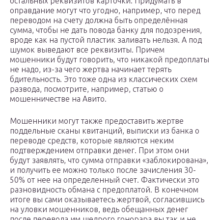
остальных реквизитов карточки. Придумать в
оправдание могут что угодно, например, что перед
переводом на счету должна быть определённая
сумма, чтобы не дать повода банку для подозрения,
вроде как на пустой пластик заливать нельзя. А под
шумок выведают все реквизиты. Причем
мошенники будут говорить, что никакой предоплаты
не надо, из-за чего жертва начинает терять
бдительность. Это тоже одна из классических схем
развода, посмотрите, например, статью о
мошенничестве на Авито.
Мошенники могут также предоставить жертве
поддельные сканы квитанций, выписки из банка о
переводе средств, которые являются неким
подтверждением отправки денег. При этом они
будут заявлять, что сумма отправки «заблокирована»,
и получить ее можно только после зачисления 30-
50% от нее на определенный счет. Фактически это
разновидность обмана с предоплатой. В конечном
итоге вы сами оказываетесь жертвой, согласившись
на уловки мошенников, ведь обещанных денег
после перевода им щедрого гонорара вы так и не