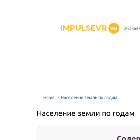
IMPULSEVR
RU
Журнал 
Home
Население земли по годам
Население земли по годам
Содер