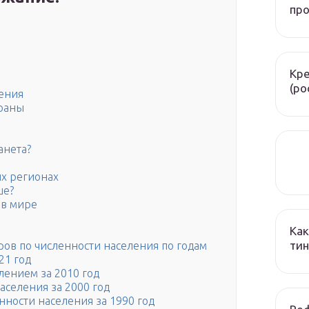
про
Кре
(ро
ения
раны
анета?
х регионах
ше?
 в мире
Как
ти
ов по численности населения по годам
21 год
лением за 2010 год
аселения за 2000 год
нности населения за 1990 год