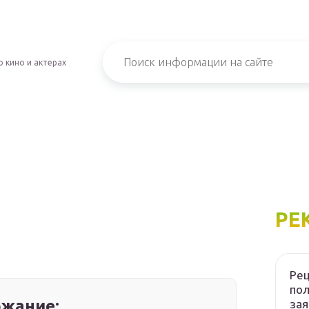
о кино и актерах
РЕ
Рец
пол
жание:
зая