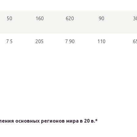
50
160
620
90
3
7 5
205
7 90
110
6
ения основных регионов мира в 20 в.*