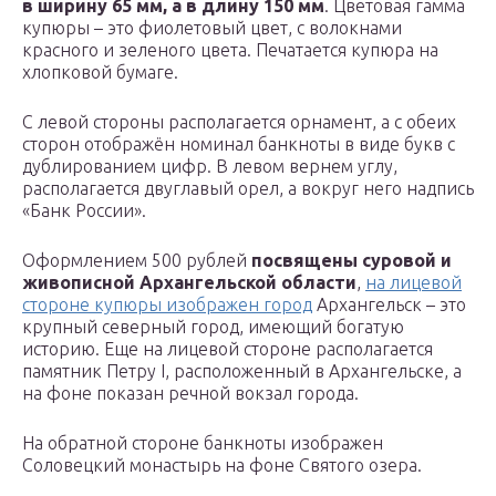
в ширину 65 мм, а в длину 150 мм
. Цветовая гамма
купюры – это фиолетовый цвет, с волокнами
красного и зеленого цвета. Печатается купюра на
хлопковой бумаге.
С левой стороны располагается орнамент, а с обеих
сторон отображён номинал банкноты в виде букв с
дублированием цифр. В левом вернем углу,
располагается двуглавый орел, а вокруг него надпись
«Банк России».
Оформлением 500 рублей
посвящены суровой и
живописной Архангельской области
,
на лицевой
стороне купюры изображен город
Архангельск – это
крупный северный город, имеющий богатую
историю. Еще на лицевой стороне располагается
памятник Петру I, расположенный в Архангельске, а
на фоне показан речной вокзал города.
На обратной стороне банкноты изображен
Соловецкий монастырь на фоне Святого озера.