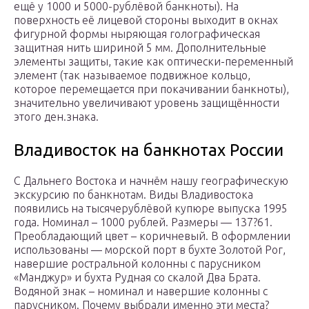
ещё у 1000 и 5000-рублёвой банкноты). На
поверхность её лицевой стороны выходит в окнах
фигурной формы ныряющая голографическая
защитная нить шириной 5 мм. Дополнительные
элементы защиты, такие как оптически-переменный
элемент (так называемое подвижное кольцо,
которое перемещается при покачивании банкноты),
значительно увеличивают уровень защищённости
этого ден.знака.
Владивосток на банкнотах России
С Дальнего Востока и начнём нашу географическую
экскурсию по банкнотам. Виды Владивостока
появились на тысячерублёвой купюре выпуска 1995
года. Номинал – 1000 рублей. Размеры — 137?61.
Преобладающий цвет – коричневый. В оформлении
использованы — морской порт в бухте Золотой Рог,
навершие ростральной колонны с парусником
«Манджур» и бухта Рудная со скалой Два Брата.
Водяной знак – номинал и навершие колонны с
парусником. Почему выбрали именно эти места?